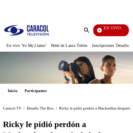
PUBLICIDAD
EN VIVO
También Caerás
Enviar
búsqueda
En vivo 'Yo Me Llamo'
Bebé de Laura Tobón
Inscripciones 'Desafío'
Inicio
Participantes
Caracol TV
/
Desafío The Box
/
Ricky le pidió perdón a Mackarthur después de
Ricky le pidió perdón a