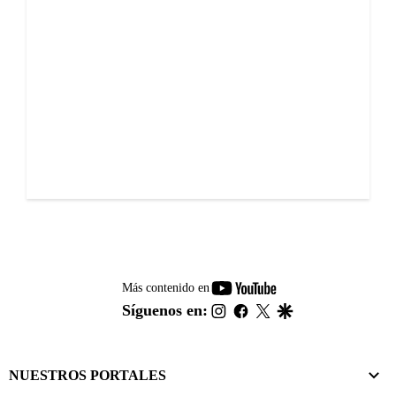
youtube-
Más contenido en
footer
instagram
facebook
twitter
google
Síguenos en:
NUESTROS PORTALES