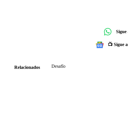
Sigue
📺 Sigue a
Desafío
Relacionados