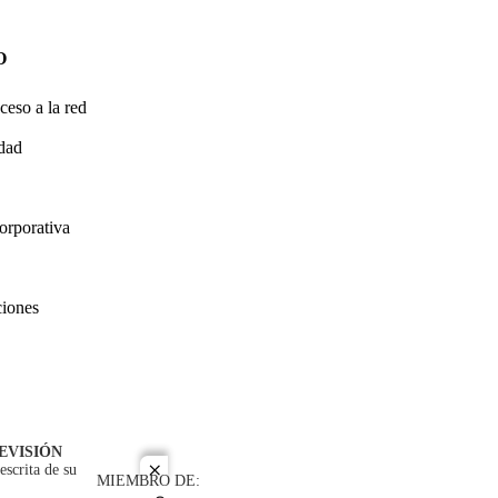
O
ceso a la red
idad
orporativa
ciones
EVISIÓN
escrita de su
close
MIEMBRO DE: