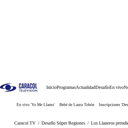
Inicio
Programas
Actualidad
Desafío
En vivo
No
En vivo 'Yo Me Llamo'
Bebé de Laura Tobón
Inscripciones 'Des
Juegos
Caracol TV
/
Desafío Súper Regiones
/
Los Llaneros prendie