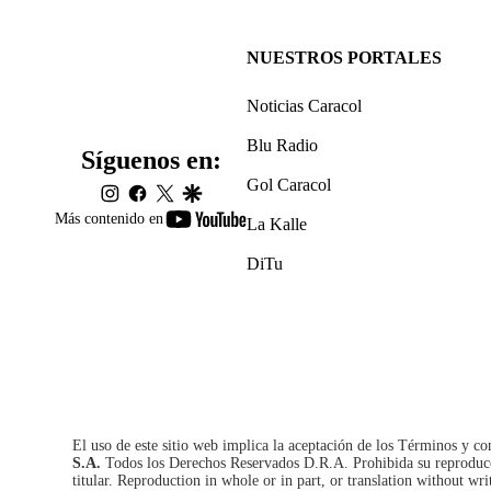
NUESTROS PORTALES
Noticias Caracol
Blu Radio
Síguenos en:
Gol Caracol
instagram
facebook
twitter
google
youtube-
Más contenido en
La Kalle
footer
DiTu
El uso de este sitio web implica la aceptación de los
Términos y co
S.A.
Todos los Derechos Reservados D.R.A. Prohibida su reproducció
titular. Reproduction in whole or in part, or translation without wri