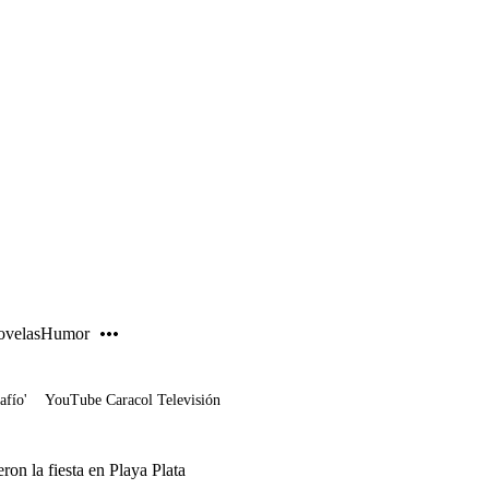
PUBLICIDAD
velas
Humor
afío'
YouTube Caracol Televisión
ron la fiesta en Playa Plata