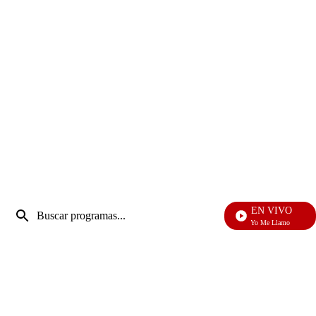
Entrada
EN VIVO
de
Yo Me Llamo
Enviar
búsqueda
búsqueda