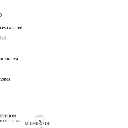
O
ceso a la red
idad
orporativa
ciones
EVISIÓN
escrita de su
close
MIEMBRO DE: