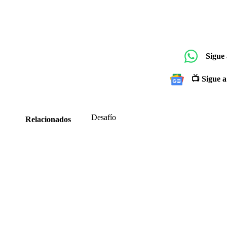
Sigue
📺 Sigue a
Desafío
Relacionados