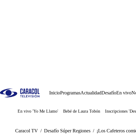
Inicio
Programas
Actualidad
Desafío
En vivo
No
En vivo 'Yo Me Llamo'
Bebé de Laura Tobón
Inscripciones 'Des
Juegos
Caracol TV
/
Desafío Súper Regiones
/
¡Los Cafeteros comie