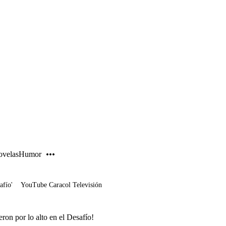
PUBLICIDAD
velas
Humor
afío'
YouTube Caracol Televisión
ron por lo alto en el Desafío!