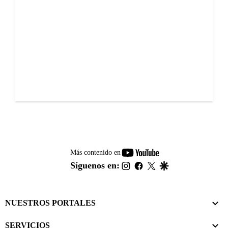
youtube-
Más contenido en
footer
instagram
facebook
twitter
google
Síguenos en:
NUESTROS PORTALES
SERVICIOS