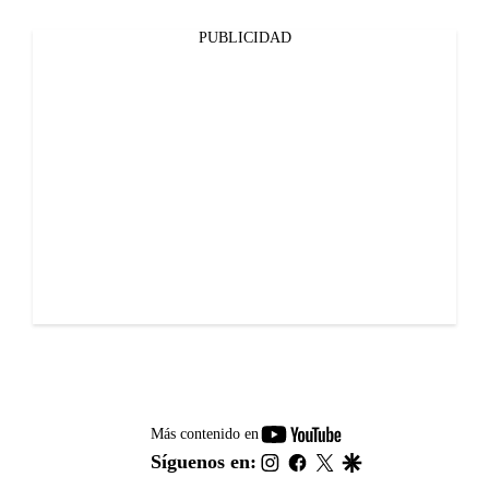
PUBLICIDAD
youtube-
Más contenido en
footer
instagram
facebook
twitter
google
Síguenos en: