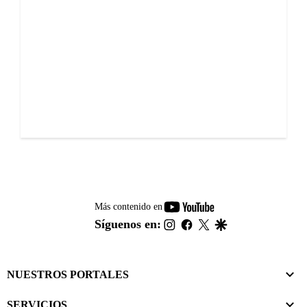
youtube-
Más contenido en
footer
instagram
facebook
twitter
google
Síguenos en:
NUESTROS PORTALES
SERVICIOS