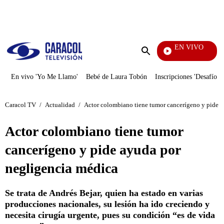
PUBLICIDAD
EN VIVO
Pura 
Enviar
búsqueda
En vivo 'Yo Me Llamo'
Bebé de Laura Tobón
Inscripciones 'Desafío'
Caracol TV
/
Actualidad
/
Actor colombiano tiene tumor cancerígeno y pide 
Actor colombiano tiene tumor
cancerígeno y pide ayuda por
negligencia médica
Se trata de Andrés Bejar, quien ha estado en varias
producciones nacionales, su lesión ha ido creciendo y
necesita cirugía urgente, pues su condición “es de vida