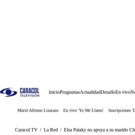
Inicio
Programas
Actualidad
Desafío
En vivo
No
Murió Alfonso Lizarazo
En vivo 'Yo Me Llamo'
Inscripciones '
Juegos
Caracol TV
/
La Red
/
Elsa Pataky no apoya a su marido Ch