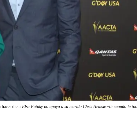
 hacer dieta
Elsa Pataky no apoya a su marido Chris Hemsworth cuando le toc