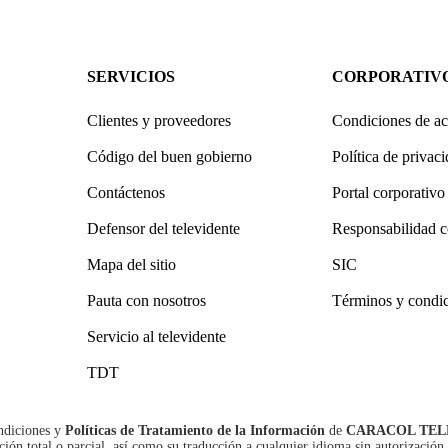
SERVICIOS
CORPORATIV
Clientes y proveedores
Condiciones de ac
Código del buen gobierno
Política de privac
Contáctenos
Portal corporativo
Defensor del televidente
Responsabilidad c
Mapa del sitio
SIC
Pauta con nosotros
Términos y condi
Servicio al televidente
TDT
ndiciones
y
Políticas de Tratamiento de la Información
de
CARACOL TEL
n total o parcial, así como su traducción a cualquier idioma sin autorización 