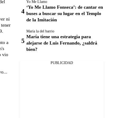
del
Yo Me Llamo
‘Yo Me Llamo Fonseca’: de cantar en
buses a buscar su lugar en el Templo
er ni
de la Imitación
 tener
9.
María la del barrio
María tiene una estrategia para
nto a
alejarse de Luis Fernando, ¿saldrá
n's
bien?
o vio
PUBLICIDAD
o...