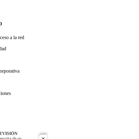
O
ceso a la red
idad
orporativa
ciones
EVISIÓN
escrita de su