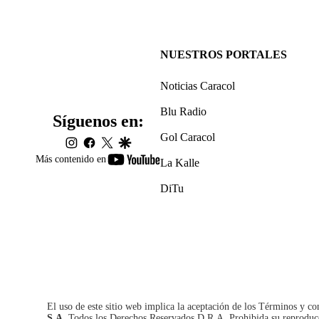
NUESTROS PORTALES
Noticias Caracol
Blu Radio
Síguenos en:
Gol Caracol
instagram
facebook
twitter
google
youtube-
Más contenido en
La Kalle
footer
DiTu
El uso de este sitio web implica la aceptación de los
Términos y co
S.A.
Todos los Derechos Reservados D.R.A. Prohibida su reproducció