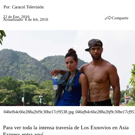
Por:
Caracol Televisión
22 de Ene, 2016
Compartir
Actualizado: 6 de feb, 2016
046efb4c66e288a2bf9c30be17cf9538.jpg
046efb4c66e288a2bf9c30be17cf95
Para ver toda la intensa travesía de Los Exnovios en Asia
Express
entra aquí