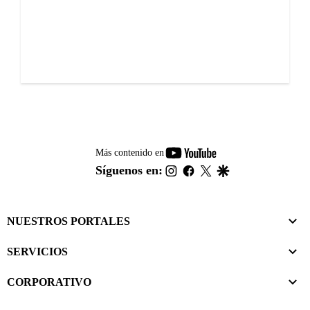
youtube-
Más contenido en
footer
instagram
facebook
twitter
google
Síguenos en:
NUESTROS PORTALES
SERVICIOS
CORPORATIVO