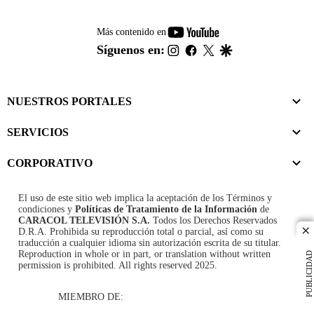
youtube-
Más contenido en
footer
instagram
facebook
twitter
google
Síguenos en:
NUESTROS PORTALES
SERVICIOS
CORPORATIVO
El uso de este sitio web implica la aceptación de los
Términos y
condiciones
y
Políticas de Tratamiento de la Información
de
CARACOL TELEVISIÓN S.A.
Todos los Derechos Reservados
D.R.A. Prohibida su reproducción total o parcial, así como su
cl
traducción a cualquier idioma sin autorización escrita de su titular.
Reproduction in whole or in part, or translation without written
PUBLICIDAD
permission is prohibited. All rights reserved 2025.
MIEMBRO DE: