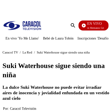
PUBLICIDAD
EN VIVO
Cuentos De Los Hermanos Grimm
Enviar
búsqueda
En vivo 'Yo Me Llamo'
Bebé de Laura Tobón
Inscripciones 'Desafío'
Caracol TV
/
La Red
/
Suki Waterhouse sigue siendo una niña
Suki Waterhouse sigue siendo una
niña
La dulce Suki Waterhouse no puede evitar irradiar
aires de inocencia y jovialidad enfundada en un vestido
azul cielo
Por:
Caracol Televisión