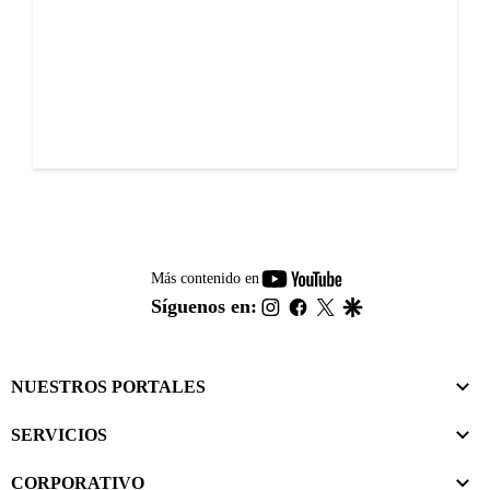
youtube-
Más contenido en
footer
instagram
facebook
twitter
google
Síguenos en:
NUESTROS PORTALES
SERVICIOS
CORPORATIVO