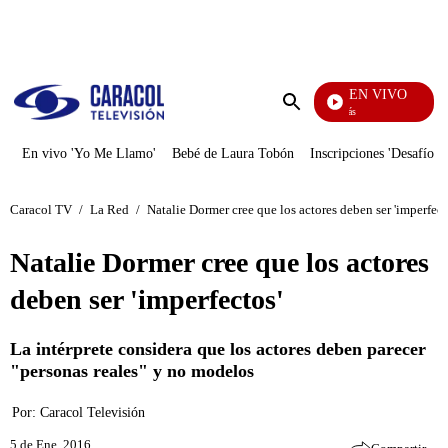
PUBLICIDAD
EN VIVO
También Caerás
Enviar
búsqueda
En vivo 'Yo Me Llamo'
Bebé de Laura Tobón
Inscripciones 'Desafío'
Caracol TV
/
La Red
/
Natalie Dormer cree que los actores deben ser 'imperfect
Natalie Dormer cree que los actores
deben ser 'imperfectos'
La intérprete considera que los actores deben parecer
"personas reales" y no modelos
Por:
Caracol Televisión
5 de Ene, 2016