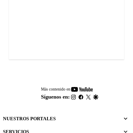
youtube-
Más contenido en
footer
instagram
facebook
twitter
google
Síguenos en:
NUESTROS PORTALES
SERVICIOS