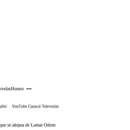
PUBLICIDAD
velas
Humor
afío'
YouTube Caracol Televisión
 que se alejara de Lamar Odom