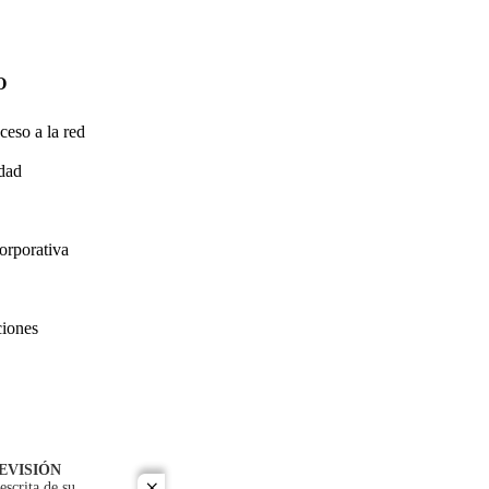
O
ceso a la red
idad
orporativa
ciones
EVISIÓN
escrita de su