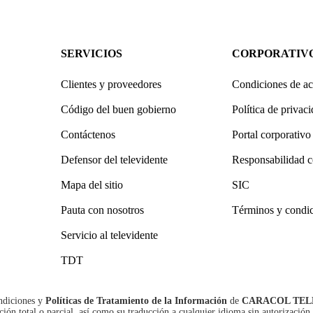
SERVICIOS
CORPORATIV
Clientes y proveedores
Condiciones de ac
Código del buen gobierno
Política de privac
Contáctenos
Portal corporativo
Defensor del televidente
Responsabilidad c
Mapa del sitio
SIC
Pauta con nosotros
Términos y condi
Servicio al televidente
TDT
ndiciones
y
Políticas de Tratamiento de la Información
de
CARACOL TEL
n total o parcial, así como su traducción a cualquier idioma sin autorización 