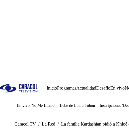
Inicio
Programas
Actualidad
Desafío
En vivo
No
En vivo 'Yo Me Llamo'
Bebé de Laura Tobón
Inscripciones 'Des
Juegos
Caracol TV
/
La Red
/
La familia Kardashian pidió a Khloé