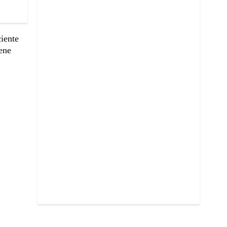
iente
ene