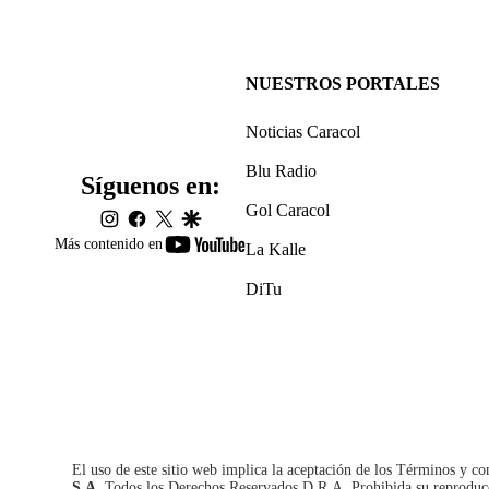
NUESTROS PORTALES
Noticias Caracol
Blu Radio
Síguenos en:
Gol Caracol
instagram
facebook
twitter
google
youtube-
Más contenido en
La Kalle
footer
DiTu
El uso de este sitio web implica la aceptación de los
Términos y co
S.A.
Todos los Derechos Reservados D.R.A. Prohibida su reproducció