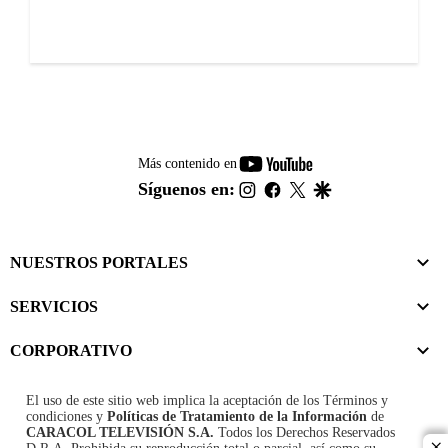
youtube-
Más contenido en
footer
instagram
facebook
twitter
google
Síguenos en:
NUESTROS PORTALES
SERVICIOS
CORPORATIVO
El uso de este sitio web implica la aceptación de los
Términos y
condiciones
y
Políticas de Tratamiento de la Información
de
CARACOL TELEVISIÓN S.A.
Todos los Derechos Reservados