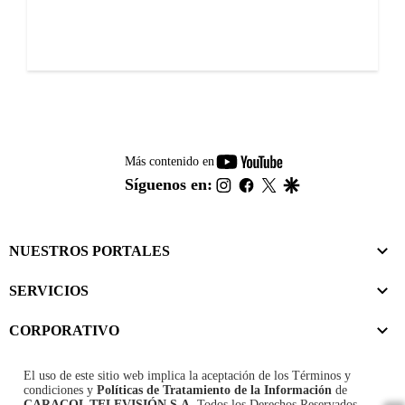
youtube-
Más contenido en
footer
instagram
facebook
twitter
google
Síguenos en:
NUESTROS PORTALES
SERVICIOS
CORPORATIVO
El uso de este sitio web implica la aceptación de los
Términos y
condiciones
y
Políticas de Tratamiento de la Información
de
CARACOL TELEVISIÓN S.A.
Todos los Derechos Reservados