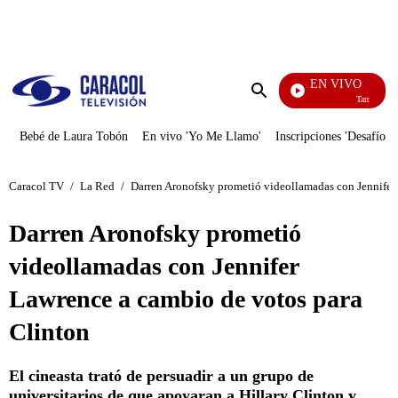
PUBLICIDAD
EN VIVO
También Caer
Enviar
búsqueda
Bebé de Laura Tobón
En vivo 'Yo Me Llamo'
Inscripciones 'Desafío'
Caracol TV
/
La Red
/
Darren Aronofsky prometió videollamadas con Jennifer
Darren Aronofsky prometió
videollamadas con Jennifer
Lawrence a cambio de votos para
Clinton
El cineasta trató de persuadir a un grupo de
universitarios de que apoyaran a Hillary Clinton y,