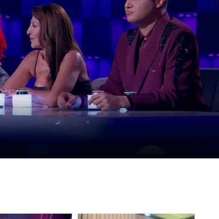
tulo 3 María la Caprichosa: María
ubre secreto de Willington y empie
ajar por su bebé
capítulo