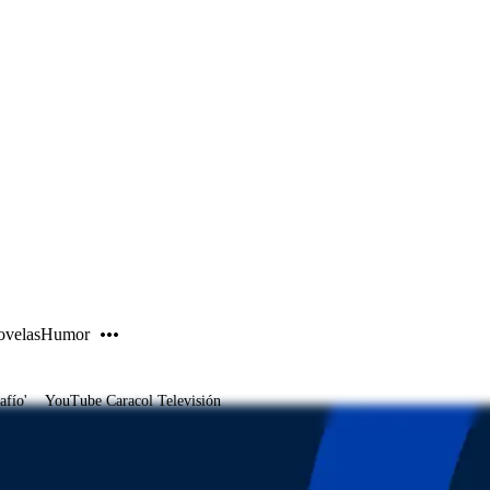
PUBLICIDAD
velas
Humor
afío'
YouTube Caracol Televisión