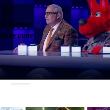
Capí
desc
trab
Ver 