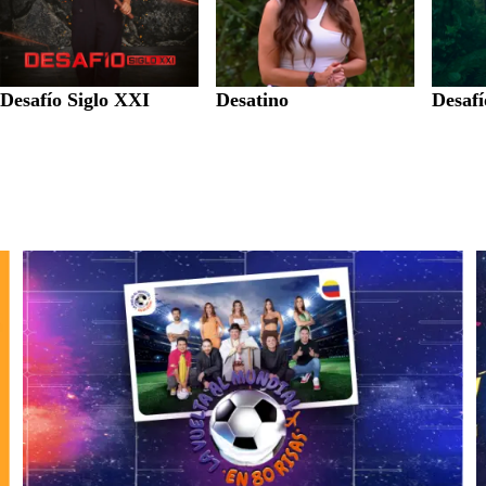
Desafío Siglo XXI
Desatino
Desaf
La Vuelta al Mundial en 80 risas
F