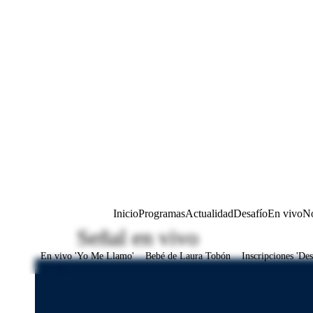
Inicio
Programas
Actualidad
Desafío
En vivo
No
Señal en vivo
En vivo 'Yo Me Llamo'
Bebé de Laura Tobón
Inscripciones 'Des
Juegos